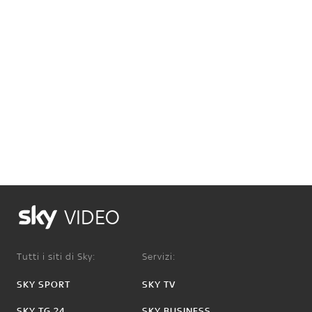
VIDEO
Tutti i siti di Sky:
Servizi:
SKY SPORT
SKY TV
SKY TG 24
SKY BUSINESS