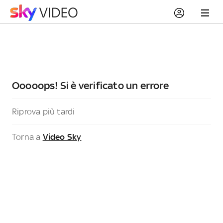
Ooooops! Si è verificato un errore
Riprova più tardi
Torna a
Video Sky