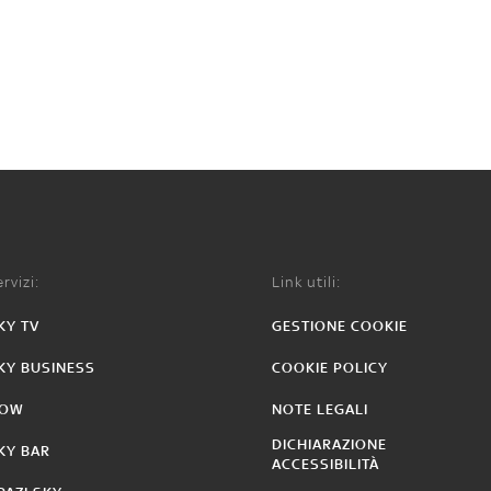
rvizi:
Link utili:
KY TV
GESTIONE COOKIE
KY BUSINESS
COOKIE POLICY
OW
NOTE LEGALI
DICHIARAZIONE
KY BAR
ACCESSIBILITÀ