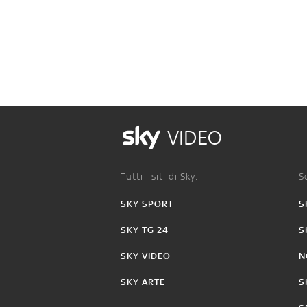
VIDEO
Tutti i siti di Sky:
Se
SKY SPORT
S
SKY TG 24
S
SKY VIDEO
N
SKY ARTE
S