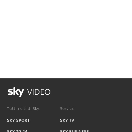
VIDEO
Tutti i siti di Sky:
Servizi:
SKY SPORT
SKY TV
SKY TG 24
SKY BUSINESS