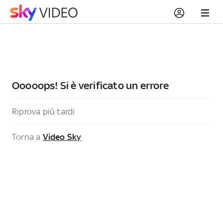
Ooooops! Si è verificato un errore
Riprova più tardi
Torna a
Video Sky