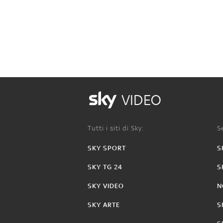
VIDEO
Tutti i siti di Sky:
Se
SKY SPORT
S
SKY TG 24
S
SKY VIDEO
N
SKY ARTE
S