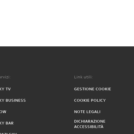
rvizi:
Link utili:
KY TV
GESTIONE COOKIE
KY BUSINESS
COOKIE POLICY
OW
NOTE LEGALI
DICHIARAZIONE
KY BAR
ACCESSIBILITÀ