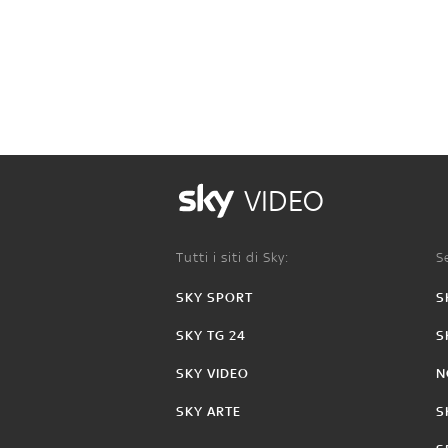
VIDEO
Tutti i siti di Sky:
Se
SKY SPORT
S
SKY TG 24
S
SKY VIDEO
N
SKY ARTE
S