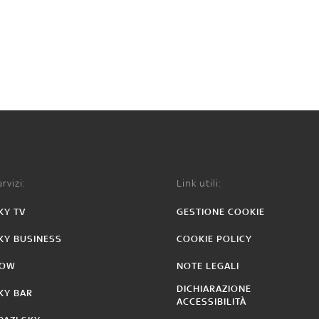
rvizi:
Link utili:
KY TV
GESTIONE COOKIE
KY BUSINESS
COOKIE POLICY
OW
NOTE LEGALI
DICHIARAZIONE
KY BAR
ACCESSIBILITÀ