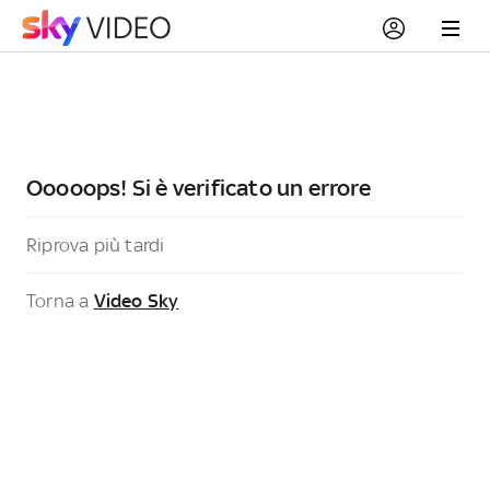
Ooooops! Si è verificato un errore
Riprova più tardi
Torna a
Video Sky