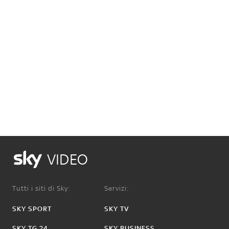
VIDEO
Tutti i siti di Sky:
Servizi:
SKY SPORT
SKY TV
SKY TG 24
SKY BUSINESS