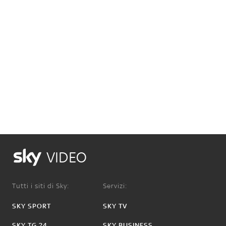
VIDEO
Tutti i siti di Sky:
Servizi:
SKY SPORT
SKY TV
SKY TG 24
SKY BUSINESS