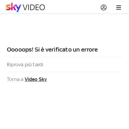
Ooooops! Si è verificato un errore
Riprova più tardi
Torna a
Video Sky