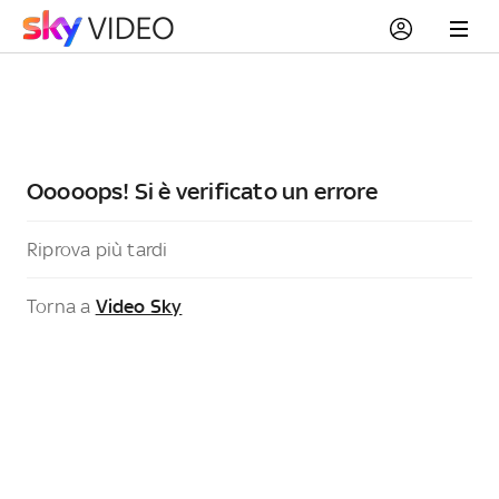
Ooooops! Si è verificato un errore
Riprova più tardi
Torna a
Video Sky