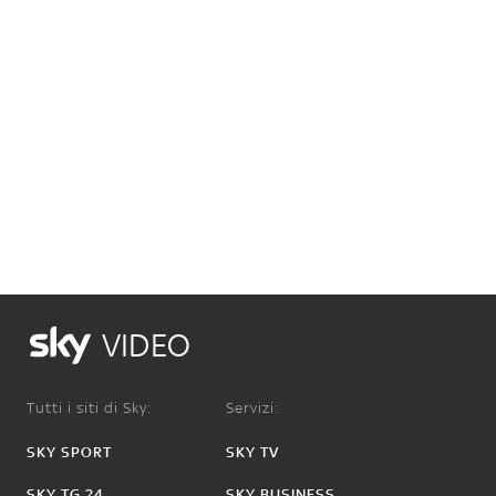
VIDEO
Tutti i siti di Sky:
Servizi:
SKY SPORT
SKY TV
SKY TG 24
SKY BUSINESS