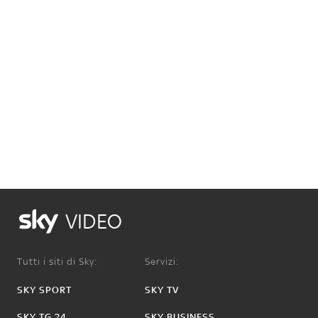
VIDEO
Tutti i siti di Sky:
Servizi:
SKY SPORT
SKY TV
SKY TG 24
SKY BUSINESS