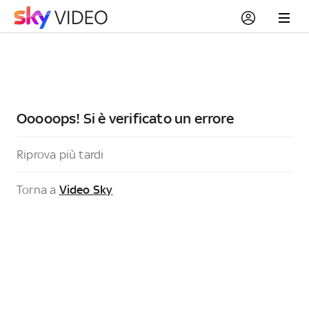
Ooooops! Si è verificato un errore
Riprova più tardi
Torna a
Video Sky