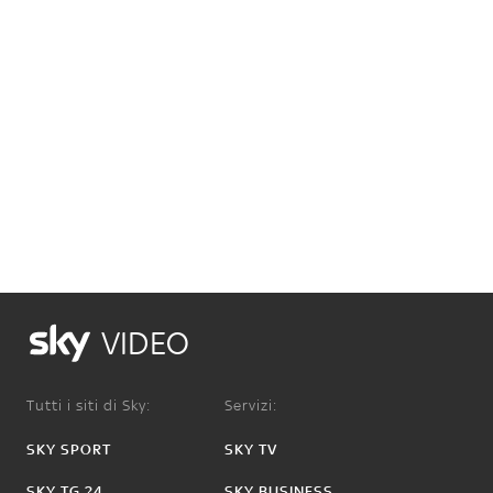
VIDEO
Tutti i siti di Sky:
Servizi:
SKY SPORT
SKY TV
SKY TG 24
SKY BUSINESS