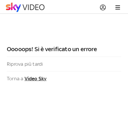
Ooooops! Si è verificato un errore
Riprova più tardi
Torna a
Video Sky