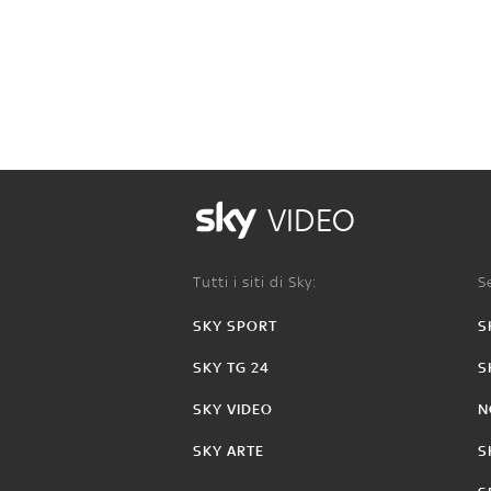
VIDEO
Tutti i siti di Sky:
Se
SKY SPORT
S
SKY TG 24
S
SKY VIDEO
N
SKY ARTE
S