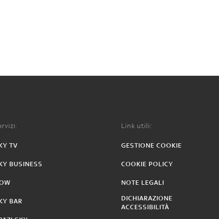
rvizi:
Link utili:
KY TV
GESTIONE COOKIE
KY BUSINESS
COOKIE POLICY
OW
NOTE LEGALI
DICHIARAZIONE
KY BAR
ACCESSIBILITÀ