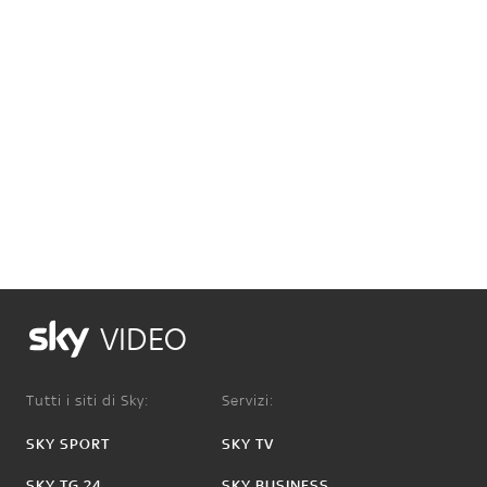
VIDEO
Tutti i siti di Sky:
Servizi:
SKY SPORT
SKY TV
SKY TG 24
SKY BUSINESS