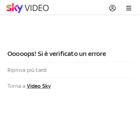
Ooooops! Si è verificato un errore
Riprova più tardi
Torna a
Video Sky