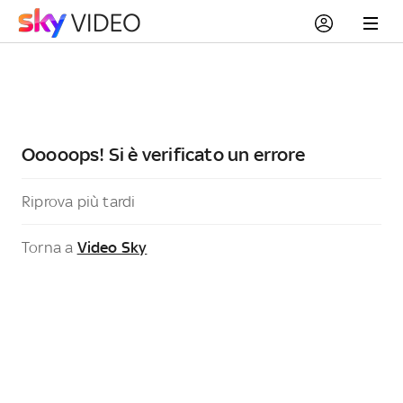
Ooooops! Si è verificato un errore
Riprova più tardi
Torna a
Video Sky