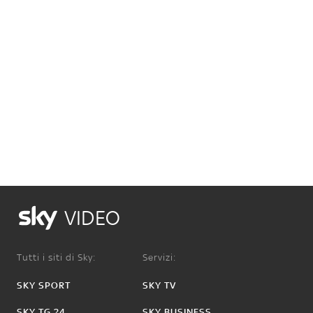
VIDEO
Tutti i siti di Sky:
Servizi:
SKY SPORT
SKY TV
SKY TG 24
SKY BUSINESS