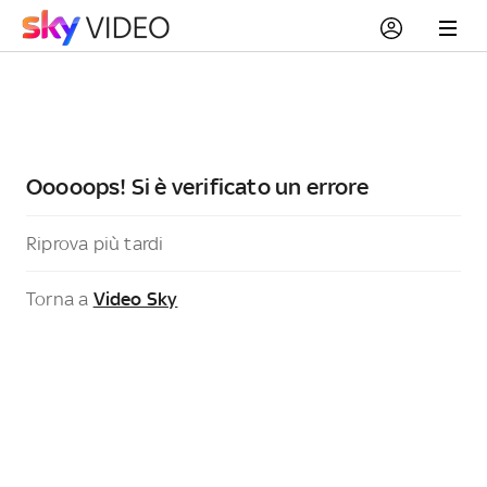
Ooooops! Si è verificato un errore
Riprova più tardi
Torna a
Video Sky