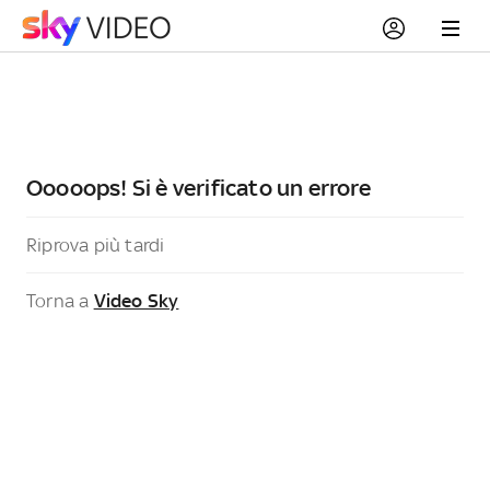
Ooooops! Si è verificato un errore
Riprova più tardi
Torna a
Video Sky