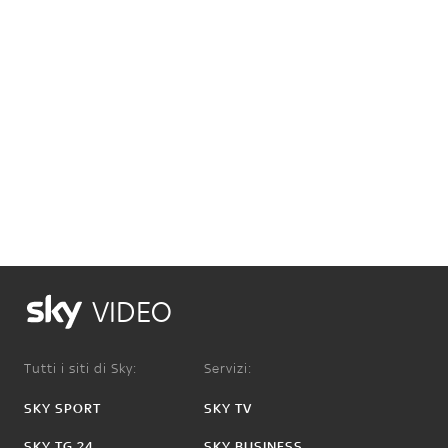
VIDEO
Tutti i siti di Sky:
Servizi:
SKY SPORT
SKY TV
SKY TG 24
SKY BUSINESS