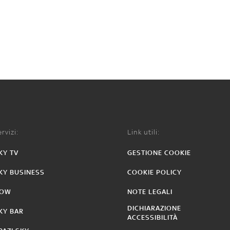
rvizi:
Link utili:
KY TV
GESTIONE COOKIE
KY BUSINESS
COOKIE POLICY
OW
NOTE LEGALI
DICHIARAZIONE
KY BAR
ACCESSIBILITÀ