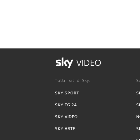
VIDEO
Tutti i siti di Sky:
Se
SKY SPORT
S
SKY TG 24
S
SKY VIDEO
N
SKY ARTE
S