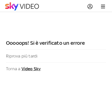
Ooooops! Si è verificato un errore
Riprova più tardi
Torna a
Video Sky