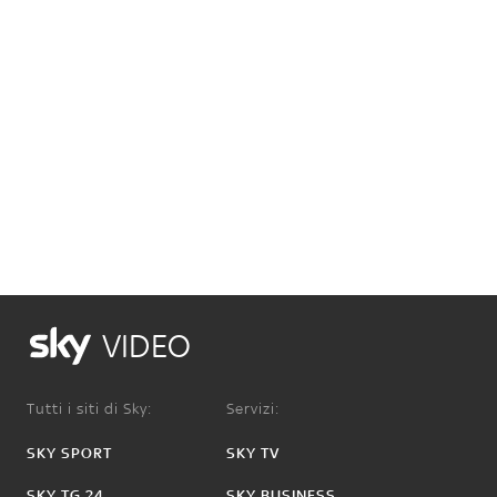
VIDEO
Tutti i siti di Sky:
Servizi:
SKY SPORT
SKY TV
SKY TG 24
SKY BUSINESS