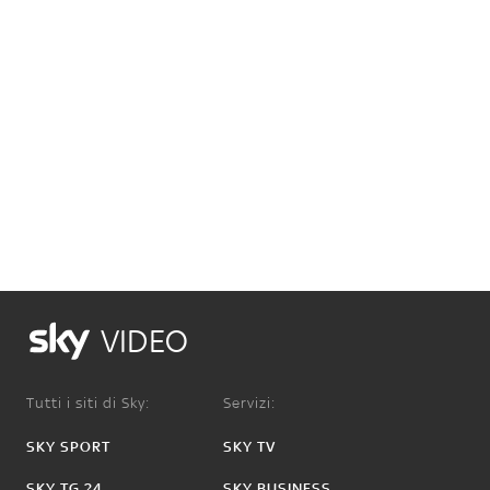
VIDEO
Tutti i siti di Sky:
Servizi:
SKY SPORT
SKY TV
SKY TG 24
SKY BUSINESS