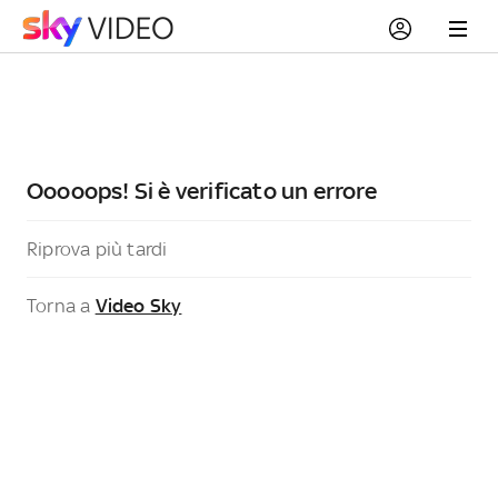
Ooooops! Si è verificato un errore
Riprova più tardi
Torna a
Video Sky