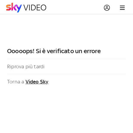
Ooooops! Si è verificato un errore
Riprova più tardi
Torna a
Video Sky