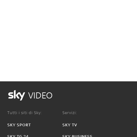
VIDEO
Tutti i siti di Sky:
Servizi:
SKY SPORT
SKY TV
SKY TG 24
SKY BUSINESS