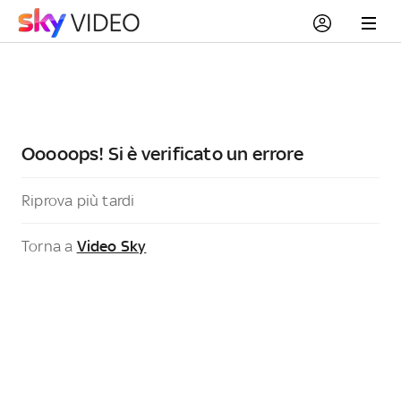
Ooooops! Si è verificato un errore
Riprova più tardi
Torna a
Video Sky