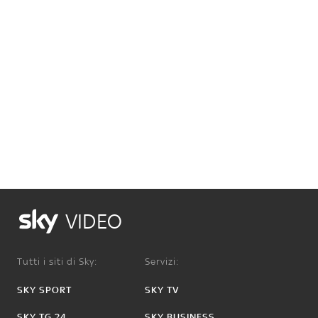
VIDEO
Tutti i siti di Sky:
Servizi:
SKY SPORT
SKY TV
SKY TG 24
SKY BUSINESS