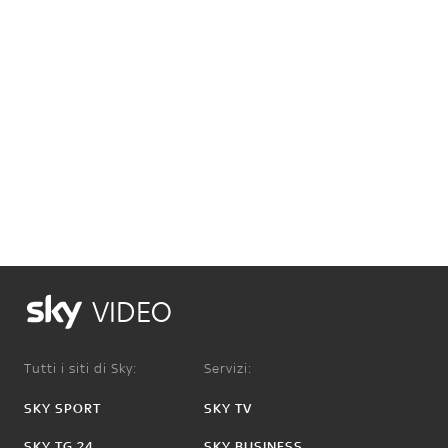
VIDEO
Tutti i siti di Sky:
Servizi:
SKY SPORT
SKY TV
SKY TG 24
SKY BUSINESS