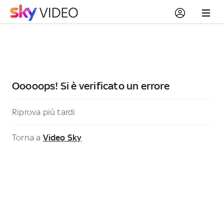
Ooooops! Si è verificato un errore
Riprova più tardi
Torna a
Video Sky