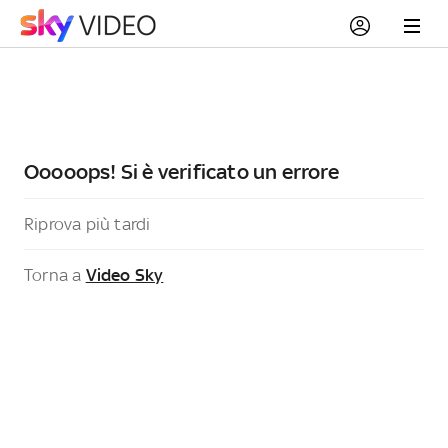
Ooooops! Si è verificato un errore
Riprova più tardi
Torna a
Video Sky