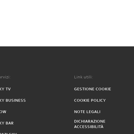
rvizi:
Link utili:
KY TV
GESTIONE COOKIE
KY BUSINESS
COOKIE POLICY
OW
NOTE LEGALI
DICHIARAZIONE
KY BAR
ACCESSIBILITÀ