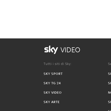
VIDEO
Tutti i siti di Sky:
Se
SKY SPORT
S
SKY TG 24
S
SKY VIDEO
N
SKY ARTE
S