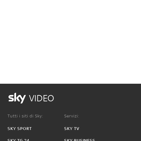
VIDEO
Tutti i siti di Sky:
Servizi:
SKY SPORT
SKY TV
SKY TG 24
SKY BUSINESS