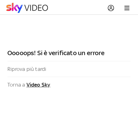
Ooooops! Si è verificato un errore
Riprova più tardi
Torna a
Video Sky