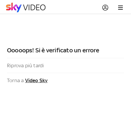
Ooooops! Si è verificato un errore
Riprova più tardi
Torna a
Video Sky