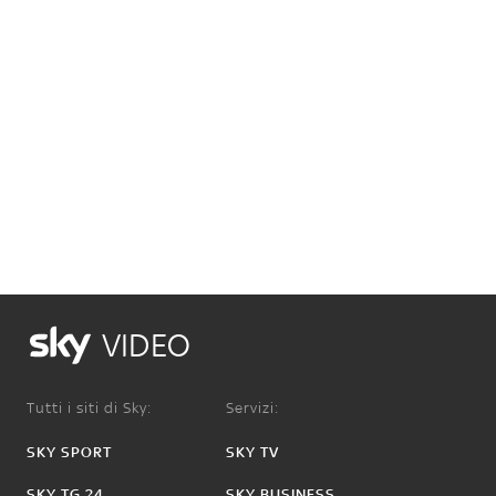
VIDEO
Tutti i siti di Sky:
Servizi:
SKY SPORT
SKY TV
SKY TG 24
SKY BUSINESS