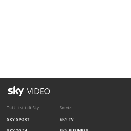
VIDEO
Tutti i siti di Sky:
Servizi:
SKY SPORT
SKY TV
SKY TG 24
SKY BUSINESS