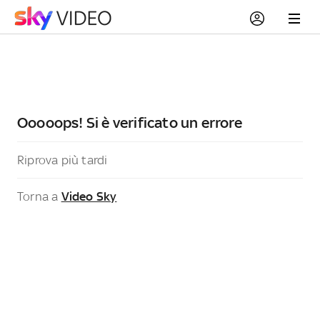
Ooooops! Si è verificato un errore
Riprova più tardi
Torna a
Video Sky