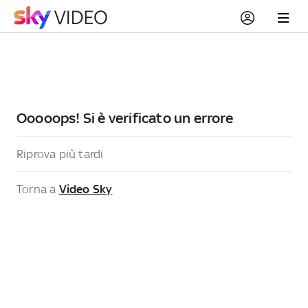
Ooooops! Si è verificato un errore
Riprova più tardi
Torna a
Video Sky