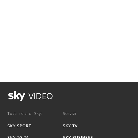
VIDEO
Tutti i siti di Sky:
Servizi:
SKY SPORT
SKY TV
SKY TG 24
SKY BUSINESS