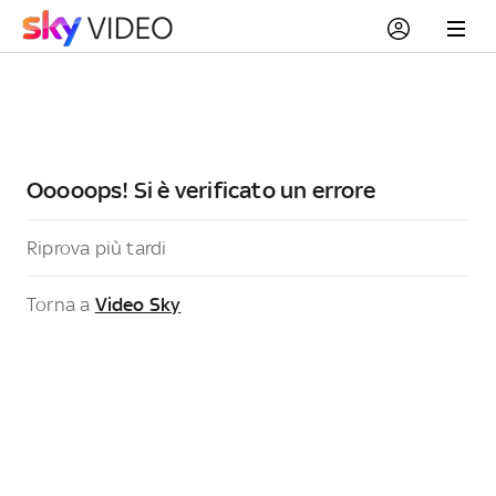
Ooooops! Si è verificato un errore
Riprova più tardi
Torna a
Video Sky