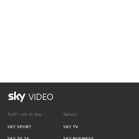
VIDEO
Tutti i siti di Sky:
Servizi:
SKY SPORT
SKY TV
SKY TG 24
SKY BUSINESS