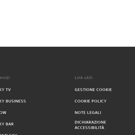
rvizi:
Link utili:
KY TV
GESTIONE COOKIE
KY BUSINESS
COOKIE POLICY
OW
NOTE LEGALI
DICHIARAZIONE
KY BAR
ACCESSIBILITÀ