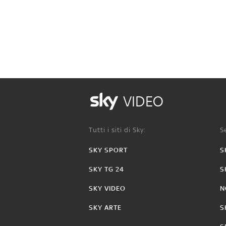
VIDEO
Tutti i siti di Sky:
Se
SKY SPORT
S
SKY TG 24
S
SKY VIDEO
N
SKY ARTE
S