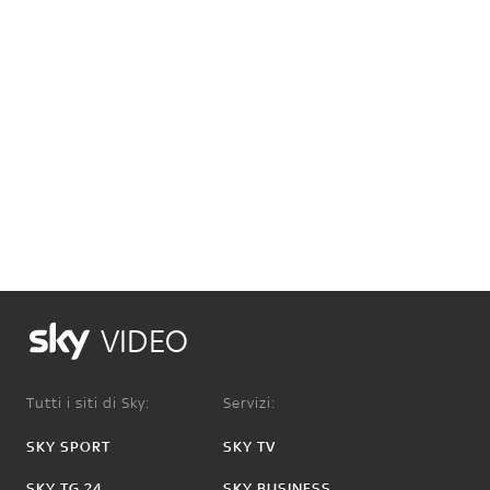
VIDEO
Tutti i siti di Sky:
Servizi:
SKY SPORT
SKY TV
SKY TG 24
SKY BUSINESS