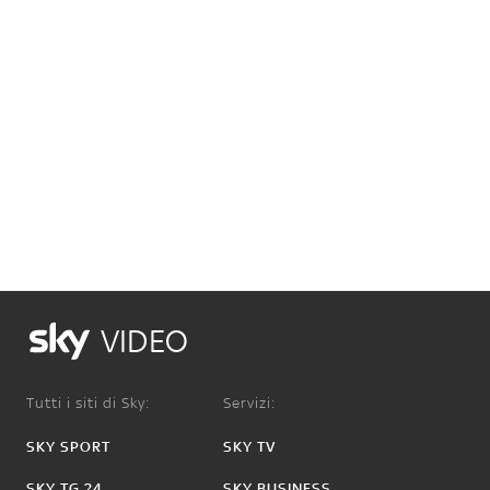
VIDEO
Tutti i siti di Sky:
Servizi:
SKY SPORT
SKY TV
SKY TG 24
SKY BUSINESS