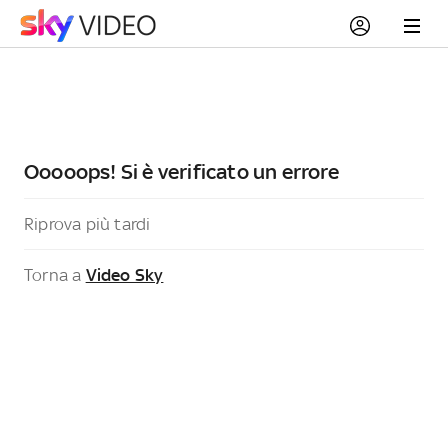
Ooooops! Si è verificato un errore
Riprova più tardi
Torna a
Video Sky