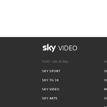
VIDEO
Tutti i siti di Sky:
Se
SKY SPORT
S
SKY TG 24
S
SKY VIDEO
N
SKY ARTE
S