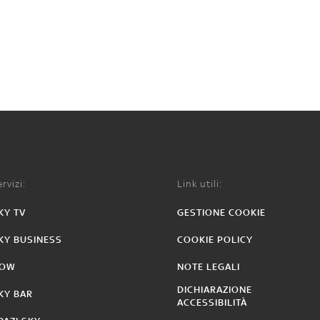
rvizi:
Link utili:
KY TV
GESTIONE COOKIE
KY BUSINESS
COOKIE POLICY
OW
NOTE LEGALI
DICHIARAZIONE
KY BAR
ACCESSIBILITÀ