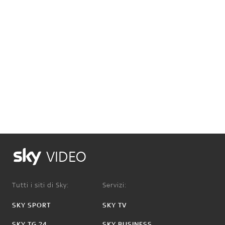
VIDEO
Tutti i siti di Sky:
Servizi:
SKY SPORT
SKY TV
SKY TG 24
SKY BUSINESS