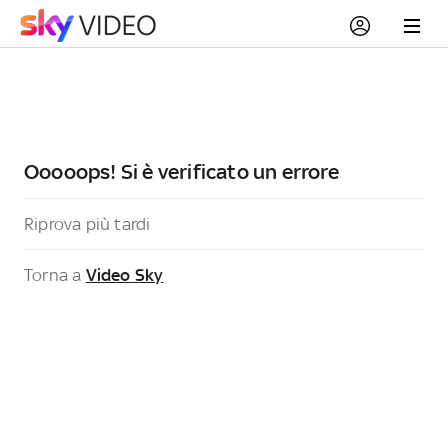
Ooooops! Si è verificato un errore
Riprova più tardi
Torna a
Video Sky