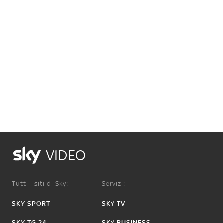
VIDEO
Tutti i siti di Sky:
Servizi:
SKY SPORT
SKY TV
SKY TG 24
SKY BUSINESS