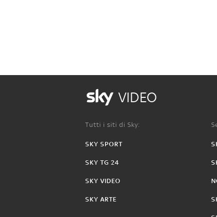
VIDEO
Tutti i siti di Sky:
Se
SKY SPORT
S
SKY TG 24
S
SKY VIDEO
N
SKY ARTE
S