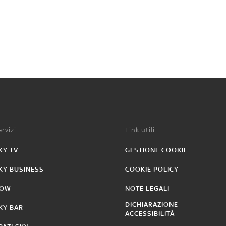
rvizi:
Link utili:
KY TV
GESTIONE COOKIE
KY BUSINESS
COOKIE POLICY
OW
NOTE LEGALI
DICHIARAZIONE
KY BAR
ACCESSIBILITÀ