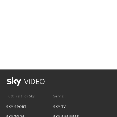
VIDEO
Tutti i siti di Sky:
Servizi:
SKY SPORT
SKY TV
SKY TG 24
SKY BUSINESS