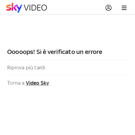
Ooooops! Si è verificato un errore
Riprova più tardi
Torna a
Video Sky