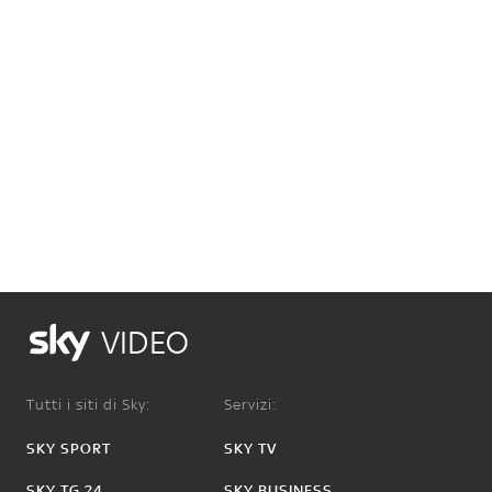
VIDEO
Tutti i siti di Sky:
Servizi:
SKY SPORT
SKY TV
SKY TG 24
SKY BUSINESS