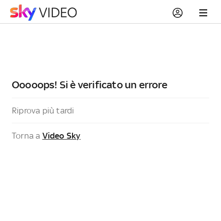
Ooooops! Si è verificato un errore
Riprova più tardi
Torna a
Video Sky