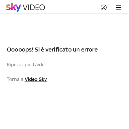
Ooooops! Si è verificato un errore
Riprova più tardi
Torna a
Video Sky