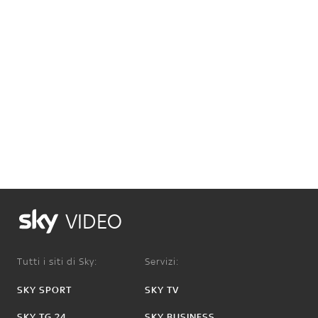
VIDEO
Tutti i siti di Sky:
Servizi:
SKY SPORT
SKY TV
SKY TG 24
SKY BUSINESS