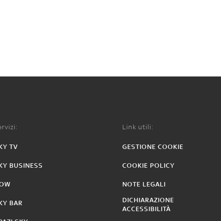
rvizi:
Link utili:
KY TV
GESTIONE COOKIE
KY BUSINESS
COOKIE POLICY
OW
NOTE LEGALI
DICHIARAZIONE
KY BAR
ACCESSIBILITÀ