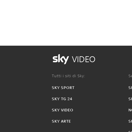
VIDEO
Tutti i siti di Sky:
Se
SKY SPORT
S
SKY TG 24
S
SKY VIDEO
N
SKY ARTE
S