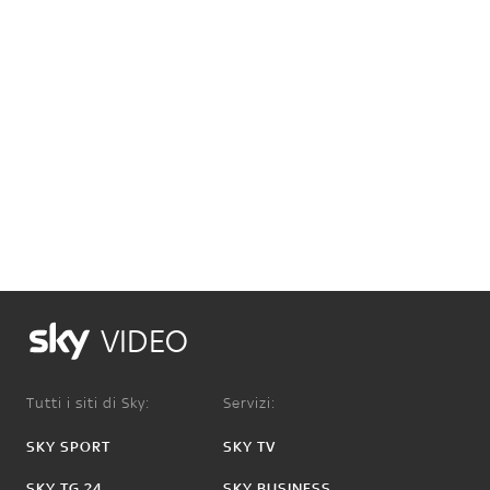
VIDEO
Tutti i siti di Sky:
Servizi:
SKY SPORT
SKY TV
SKY TG 24
SKY BUSINESS