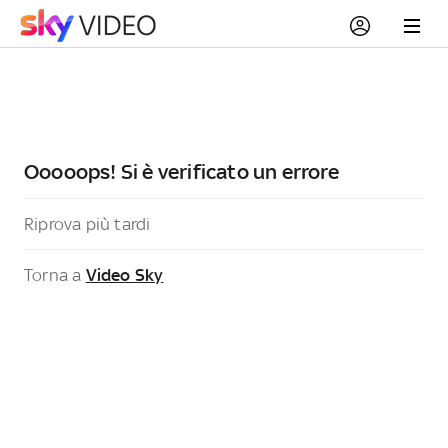
Ooooops! Si è verificato un errore
Riprova più tardi
Torna a
Video Sky