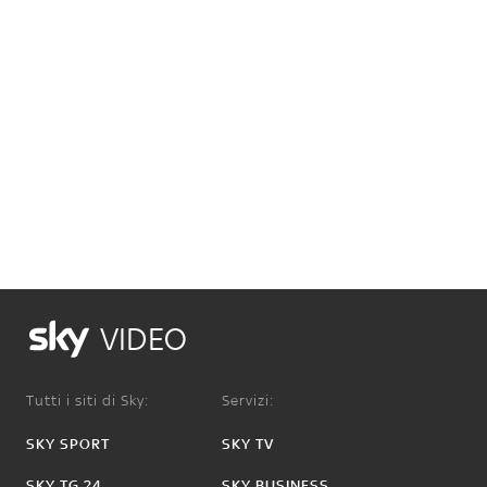
VIDEO
Tutti i siti di Sky:
Servizi:
SKY SPORT
SKY TV
SKY TG 24
SKY BUSINESS