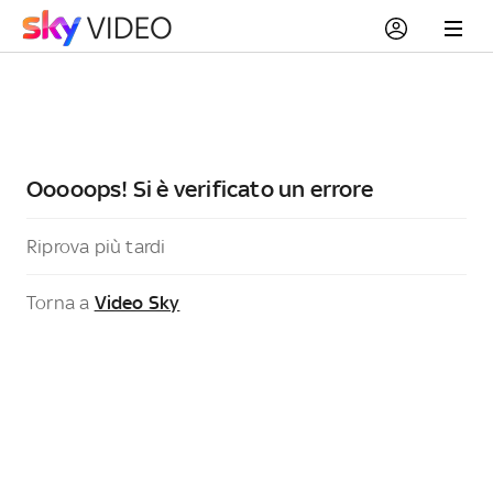
Ooooops! Si è verificato un errore
Riprova più tardi
Torna a
Video Sky