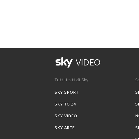
VIDEO
Tutti i siti di Sky:
Se
SKY SPORT
S
SKY TG 24
S
SKY VIDEO
N
SKY ARTE
S