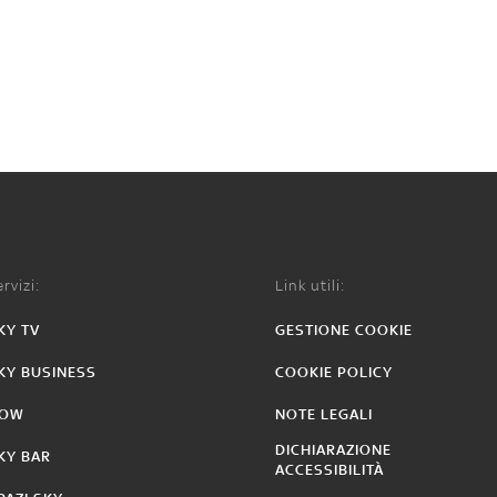
rvizi:
Link utili:
KY TV
GESTIONE COOKIE
KY BUSINESS
COOKIE POLICY
OW
NOTE LEGALI
DICHIARAZIONE
KY BAR
ACCESSIBILITÀ