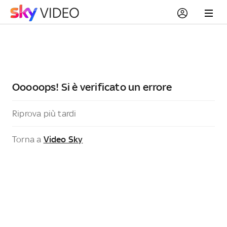
Ooooops! Si è verificato un errore
Riprova più tardi
Torna a
Video Sky