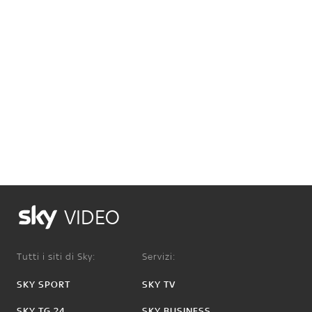
VIDEO
Tutti i siti di Sky:
Servizi:
SKY SPORT
SKY TV
SKY TG 24
SKY BUSINESS