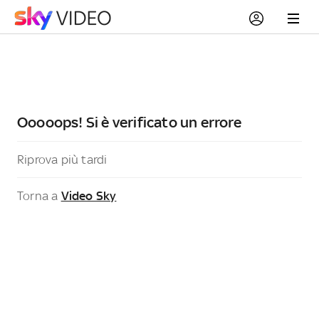
Ooooops! Si è verificato un errore
Riprova più tardi
Torna a
Video Sky