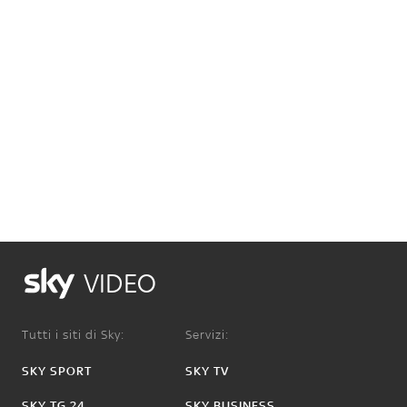
VIDEO
Tutti i siti di Sky:
Servizi:
SKY SPORT
SKY TV
SKY TG 24
SKY BUSINESS