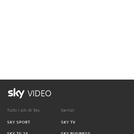
VIDEO
Tutti i siti di Sky:
Servizi:
SKY SPORT
SKY TV
SKY TG 24
SKY BUSINESS