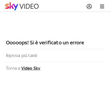
Ooooops! Si è verificato un errore
Riprova più tardi
Torna a
Video Sky