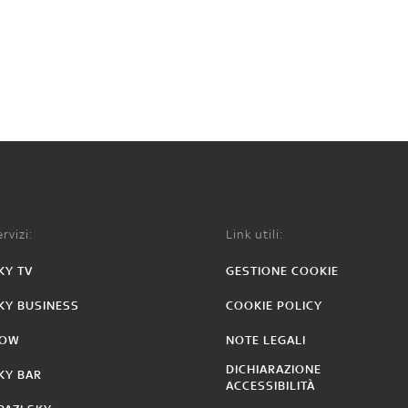
rvizi:
Link utili:
KY TV
GESTIONE COOKIE
KY BUSINESS
COOKIE POLICY
OW
NOTE LEGALI
DICHIARAZIONE
KY BAR
ACCESSIBILITÀ