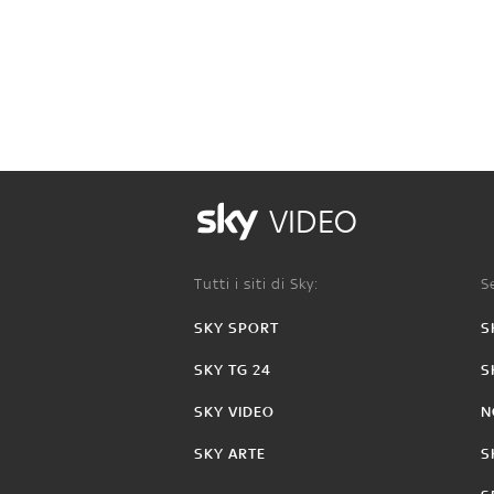
VIDEO
Tutti i siti di Sky:
Se
SKY SPORT
S
SKY TG 24
S
SKY VIDEO
N
SKY ARTE
S