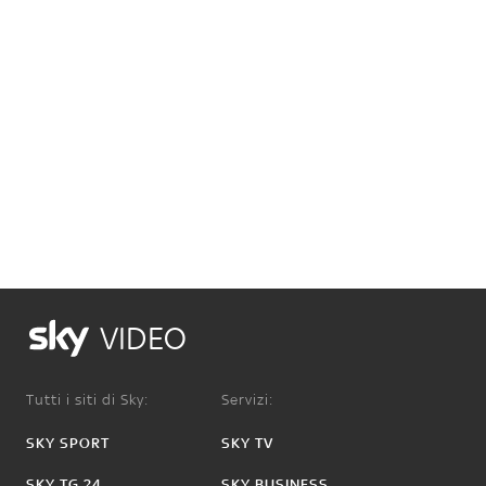
VIDEO
Tutti i siti di Sky:
Servizi:
SKY SPORT
SKY TV
SKY TG 24
SKY BUSINESS