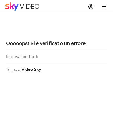
Ooooops! Si è verificato un errore
Riprova più tardi
Torna a
Video Sky