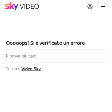
Ooooops! Si è verificato un errore
Riprova più tardi
Torna a
Video Sky