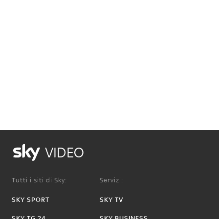
VIDEO
Tutti i siti di Sky:
Servizi:
SKY SPORT
SKY TV
SKY TG 24
SKY BUSINESS