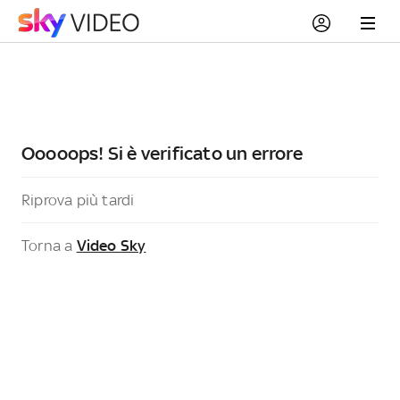
Ooooops! Si è verificato un errore
Riprova più tardi
Torna a
Video Sky