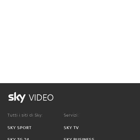
VIDEO
Tutti i siti di Sky:
Servizi:
SKY SPORT
SKY TV
SKY TG 24
SKY BUSINESS