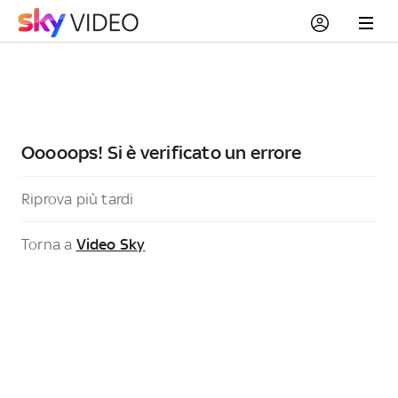
Ooooops! Si è verificato un errore
Riprova più tardi
Torna a
Video Sky