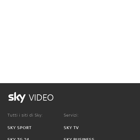
VIDEO
Tutti i siti di Sky:
Servizi:
SKY SPORT
SKY TV
SKY TG 24
SKY BUSINESS